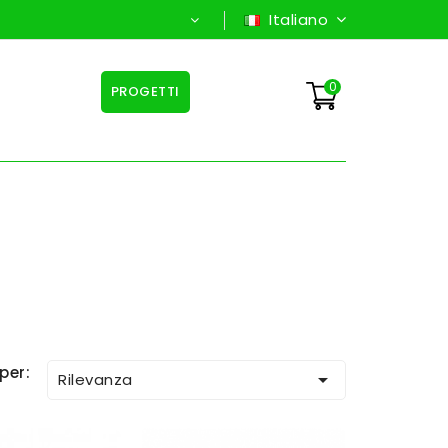
Italiano
0
PROGETTI
per:

Rilevanza