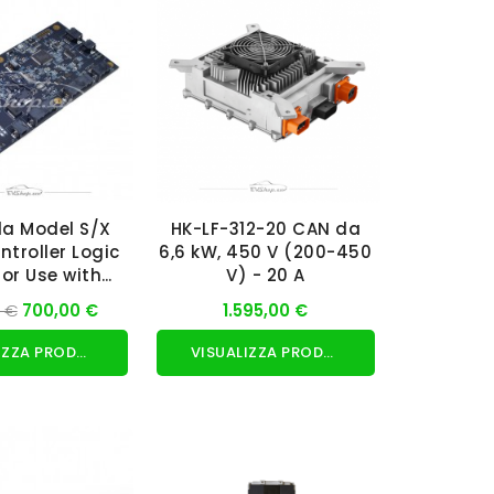
la Model S/X
HK-LF-312-20 CAN da
troller Logic
6,6 kW, 450 V (200-450
or Use with
V) - 20 A
CU200
0 €
700,00 €
1.595,00 €
VISUALIZZA PRODOTTO
VISUALIZZA PRODOTTO