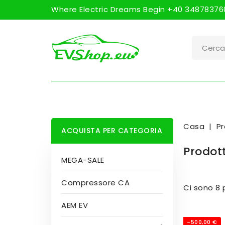
Where Electric Dreams Begin +40 348783760
Casa
Pr
ACQUISTA PER CATEGORIA
Prodott
MEGA-SALE
Compressore CA
Ci sono 8 
AEM EV
-500,00 €