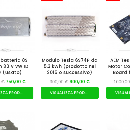
batteria 8S
Modulo Tesla 6S74P da
AEM Tes
h 30 V VW ID
5,3 kWh (prodotto nel
Motor Con
) (usato)
2015 o successivo)
Board f
V
0 €
750,00 €
900,00 €
600,00 €
1.000,0
VISUALIZZA PRODOTTO
VISUALIZZA PRODOTTO