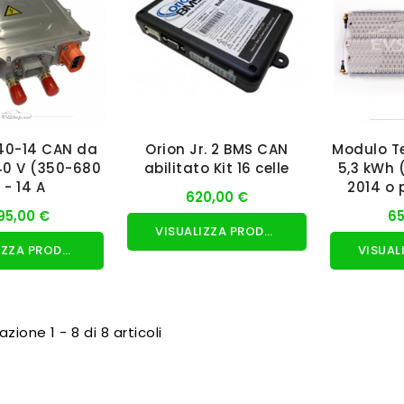
40-14 CAN da
Orion Jr. 2 BMS CAN
Modulo T
40 V (350-680
abilitato Kit 16 celle
5,3 kWh 
 - 14 A
2014 o 
620,00 €
595,00 €
65
VISUALIZZA PRODOTTO
VISUALIZZA PRODOTTO
azione 1 - 8 di 8 articoli