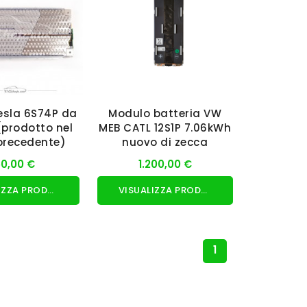
esla 6S74P da
Modulo batteria VW
(prodotto nel
MEB CATL 12S1P 7.06kWh
precedente)
nuovo di zecca
0,00 €
1.200,00 €
VISUALIZZA PRODOTTO
VISUALIZZA PRODOTTO
1