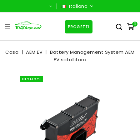
Italiano
0
PROGETTI
Casa
AEM EV
Battery Management System AEM
EV satellitare
IN SALDO!