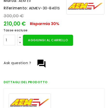
Marca:
AEM EV
Riferimento:
AEMEV-30-8401S
300,00 €
210,00 €
Risparmia 30%
Tasse escluse
AGGIUNGI AL CARRELLO
question_answer
Ask question ?
DETTAGLI DEL PRODOTTO