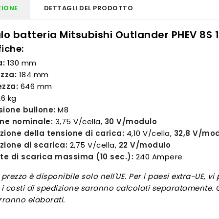
ZIONE
DETTAGLI DEL PRODOTTO
o batteria Mitsubishi Outlander PHEV 8S 
fiche:
a:
130 mm
zza:
184 mm
zza:
646 mm
6 kg
ione bullone:
M8
ne nominale:
3,75 V/cella,
30 V/modulo
uzione della tensione di carica:
4,10 V/cella,
32,8 V/mo
zione di scarica:
2,75 V/cella,
22 V/modulo
te di scarica massima (10 sec.):
240 Ampere
l prezzo è disponibile solo nell'UE. Per i paesi extra-UE, v
i costi di spedizione saranno calcolati separatamente. Gli
rranno elaborati.