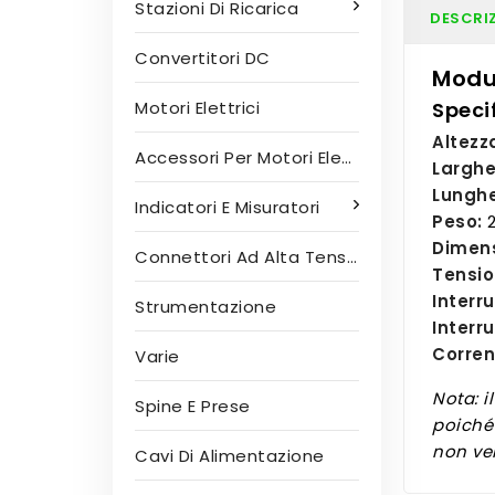
Stazioni Di Ricarica
DESCRI
Convertitori DC
Modul
Speci
Motori Elettrici
Altezz
Accessori Per Motori Elettrici
Larghe
Lunghe
Indicatori E Misuratori
Peso:
2
Dimens
Connettori Ad Alta Tensione
Tensio
Interr
Strumentazione
Interru
Corren
Varie
Nota: i
Spine E Prese
poiché 
non ve
Cavi Di Alimentazione