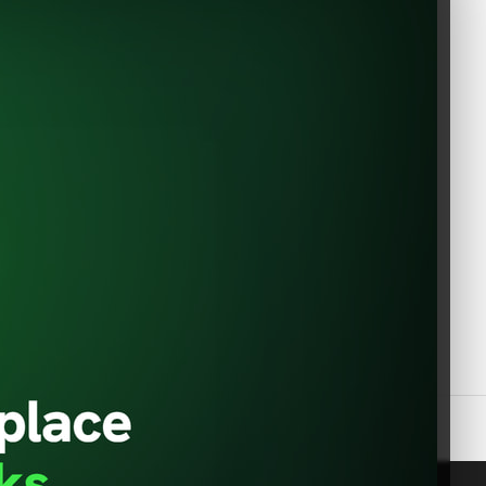
Constantin Dobrogeanu Gherea
uso
no. 1
110104 Pitesti
Romania
office@evshop.eu