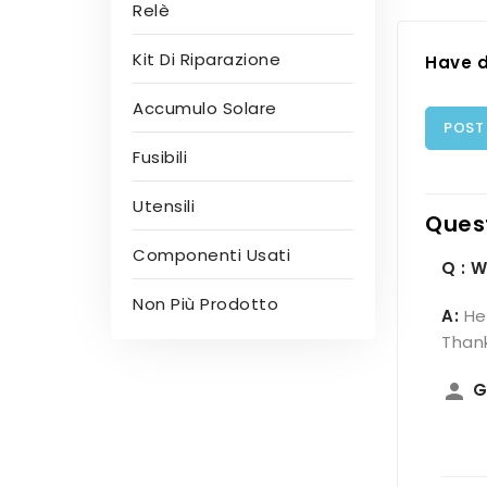
Relè
Kit Di Riparazione
Have d
Accumulo Solare
POST
Fusibili
Utensili
Ques
Componenti Usati
Q : W
Non Più Prodotto
A:
He
Thank
person
G