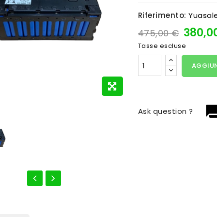
Riferimento:
Yuasal
380,0
475,00 €
Tasse escluse
AGGIUN
question_
Ask question ?