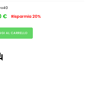
ev40
0 €
Risparmia 20%
GI AL CARRELLO
answer