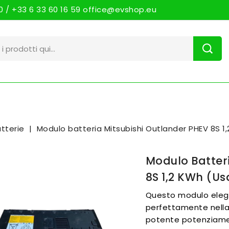
 / +33 6 33 60 16 59 office@evshop.eu
tterie
Modulo batteria Mitsubishi Outlander PHEV 8S 1
Modulo Batter
8S 1,2 KWh (us
Questo modulo elega
perfettamente nella 
potente potenziamen