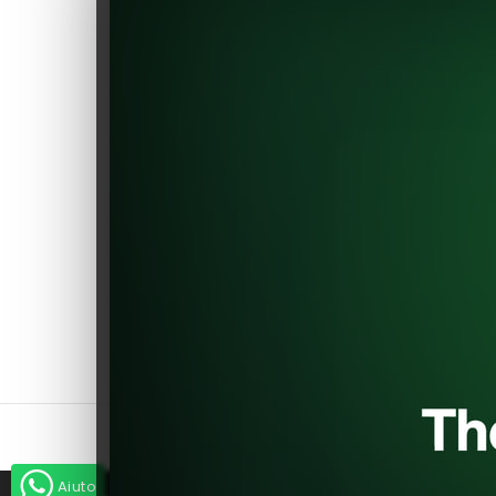
guadagnando riconoscimenti
significativi all'interno del
settore EV.
Esplora una selezione accurata
dei migliori componenti per
rendere il tuo veicolo elettrico
ancora migliore. Unisciti a noi
nel contribuire a preservare
l'ambiente e promuovere
l'innovazione. Migliora la tua
auto con fiducia, proprio qui su
EVShop.eu
Aiuto