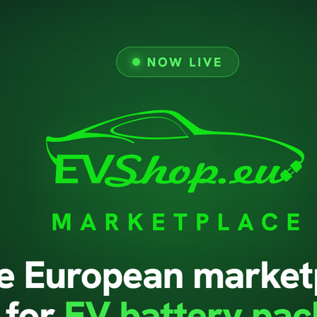
Nuovi Prodotti
Avviso Legale
Termini E Condizioni D'
Chi Siamo
Pagamento Sicuro
GDPR
Supporto
Politica Di Ritorno
Contattaci
© 2026 - evshop.eu Tutti i diritti riservati.