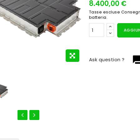
8.400,00 €
Tasse escluse
Consegna
batteria.
AGGIUN
question_
Ask question ?