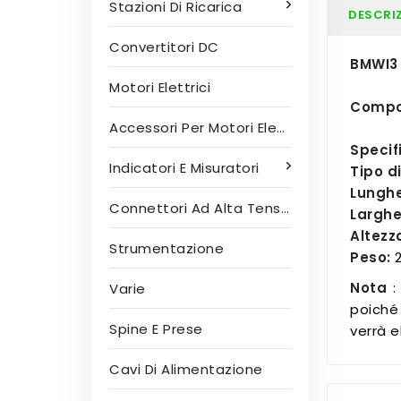
Stazioni Di Ricarica
DESCRI
Convertitori DC
BMWI3
Motori Elettrici
Compo
Accessori Per Motori Elettrici
Specif
Indicatori E Misuratori
Tipo di
Lunghe
Connettori Ad Alta Tensione
Larghe
Altezz
Strumentazione
Peso:
2
Nota
: 
Varie
poiché
Spine E Prese
verrà e
Cavi Di Alimentazione