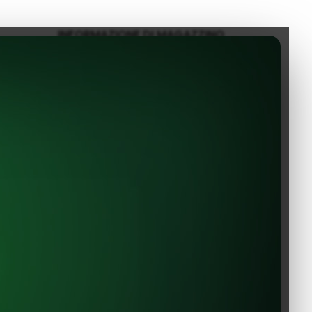
INFORMAZIONE DI MAGAZZINO
EVShop.EU
Constantin Dobrogeanu Gherea
uso
no. 1
110104 Pitesti
Romania
office@evshop.eu