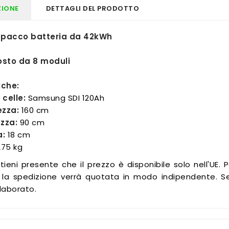
ZIONE
DETTAGLI DEL PRODOTTO
 pacco batteria da 42kWh
sto da 8 moduli
iche:
 celle:
Samsung SDI 120Ah
zza:
160 cm
zza:
90 cm
a:
18 cm
75 kg
tieni presente che il prezzo è disponibile solo nell'UE. 
 la spedizione verrà quotata in modo indipendente. Se o
laborato.