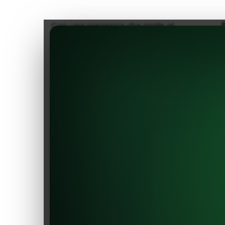
Con una presenza che risale al
2013, vantiamo il titolo di uno
dei primi negozi di componenti
per veicoli elettrici (EV),
guadagnando riconoscimenti
significativi all'interno del
settore EV.
Esplora una selezione accurata
dei migliori componenti per
rendere il tuo veicolo elettrico
ancora migliore. Unisciti a noi
nel contribuire a preservare
l'ambiente e promuovere
l'innovazione. Migliora la tua
auto con fiducia, proprio qui su
EVShop.eu