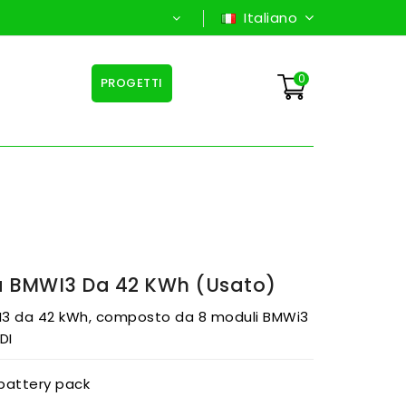
Italiano
0
PROGETTI
a BMWI3 Da 42 KWh (usato)
I3 da 42 kWh, composto da 8 moduli BMWi3
DI
battery pack