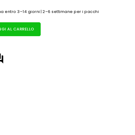
 entro 3–14 giorni | 2–6 settimane per i pacchi
GI AL CARRELLO
answer