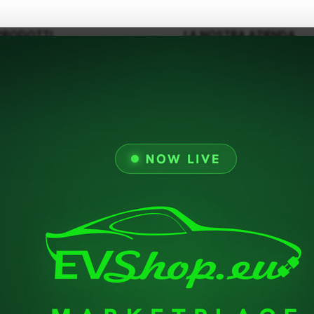
PRODOTTI
LA NOSTRA AZIENDA
Offerte
Consegna
Nuovi Prodotti
Avviso Legale
Termini E Condizioni D'
Chi Siamo
Pagamento Sicuro
GDPR
Supporto
Politica Di Ritorno
Contattaci