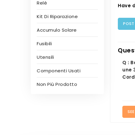
Relè
Have d
Kit Di Riparazione
POST
Accumulo Solare
Fusibili
Ques
Utensili
Q : B
une 
Componenti Usati
Cord
Non Più Prodotto
SEE