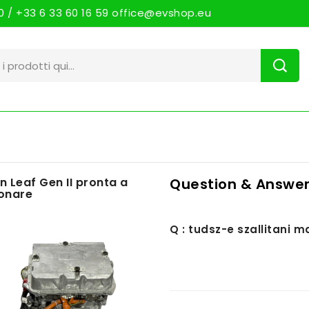
 / +33 6 33 60 16 59 office@evshop.eu
n Leaf Gen II pronta a
Question & Answer
ionare
Q : tudsz-e szallitani