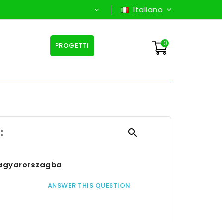
Italiano
0
PROGETTI
:

 magyarorszagba
ANSWER THIS QUESTION