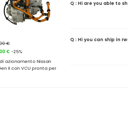
Q : Hi are you able to sh
Q : Hi you can ship in r
,00 €
,00 €
-25%
 di azionamento Nissan
Gen II con VCU pronta per