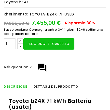
Toyota bZ4X.
Riferimento:
TOYOTA-BZ4X-71-USED
7.455,00 €
10.650,00 €
Risparmia 30%
Tasse escluse
Consegna entro 3–14 giorni | 2–6 settimane
per i pacchi batteria.
AGGIUNGI AL CARRELLO
question_answer
Ask question ?
DESCRIZIONE
DETTAGLI DEL PRODOTTO
Toyota bZ4X
71 kWh
Batteria
(usata)