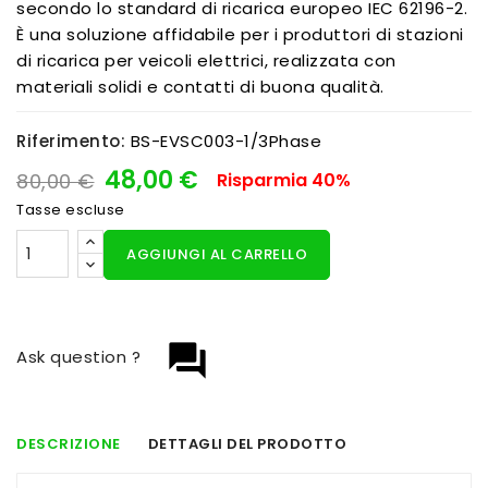
secondo lo standard di ricarica europeo IEC 62196-2.
È una soluzione affidabile per i produttori di stazioni
di ricarica per veicoli elettrici, realizzata con
materiali solidi e contatti di buona qualità.
Riferimento:
BS-EVSC003-1/3Phase
48,00 €
80,00 €
Risparmia 40%
Tasse escluse
AGGIUNGI AL CARRELLO
question_answer
Ask question ?
DESCRIZIONE
DETTAGLI DEL PRODOTTO